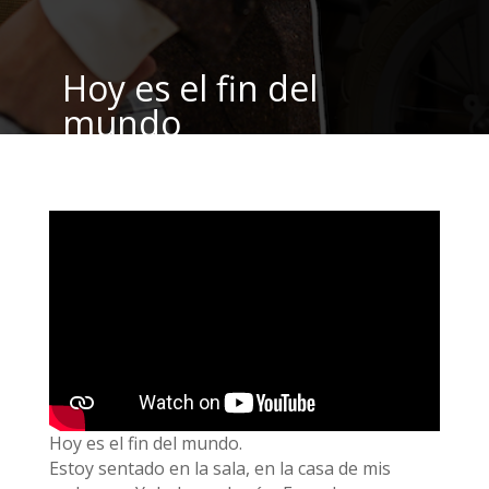
Hoy es el fin del
mundo
por
Yokoi Kenji Diaz
|
Abr 26, 2020
|
blog
|
1
Comentario
Hoy es el fin del mundo.
Estoy sentado en la sala, en la casa de mis