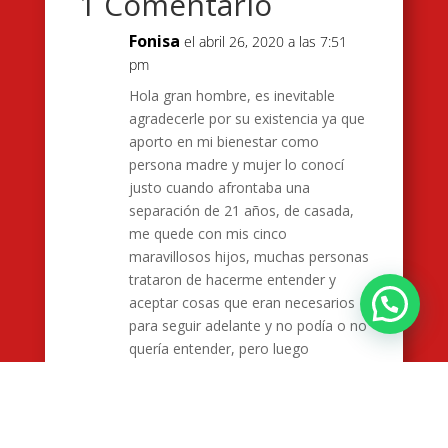
1 Comentario
Fonisa
el abril 26, 2020 a las 7:51
pm
Hola gran hombre, es inevitable
agradecerle por su existencia ya que
aporto en mi bienestar como
persona madre y mujer lo conocí
justo cuando afrontaba una
separación de 21 años, de casada,
me quede con mis cinco
maravillosos hijos, muchas personas
trataron de hacerme entender y
¿Deseas mayor información?
aceptar cosas que eran necesarios
para seguir adelante y no podía o no
quería entender, pero luego
comenze escucharlo una y otra vez
y al fin lo entendí todo. Todo lo que
escucho o leo lo que usted dice por
más simple que sea me gusta por