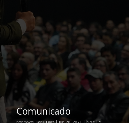
Comunicado
por
Yokoi Kenji Diaz
|
Jun 26, 2021
|
blog
|
5
Comentarios