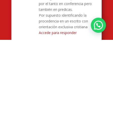
por el tanto en conferencia pero
también en predicas.
Por supuesto identificando la
procedencia en un escrito con
orientación exclusiva cristiana
¿Deseas mayor información?
Accede para responder
Neyda Yanett Mendoza
Faneitte
el junio 29, 2023 a las 5:53 am
Que material impreso tiene, sobre el
tema de la disciplina!
Accede para responder
Enviar un comentario
Lo siento, debes estar
conectado
para