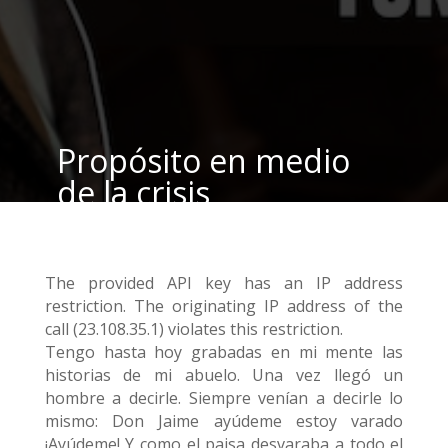
Propósito en medio
de la crisis
por
Yokoi Kenji Diaz
|
May 3, 2020
|
blog
|
4
Comentarios
The provided API key has an IP address
restriction. The originating IP address of the
call (23.108.35.1) violates this restriction.
Tengo hasta hoy grabadas en mi mente las
historias de mi abuelo. Una vez llegó un
hombre a decirle. Siempre venían a decirle lo
mismo: Don Jaime ayúdeme estoy varado
¡Ayúdeme! Y como el paisa desvaraba a todo el