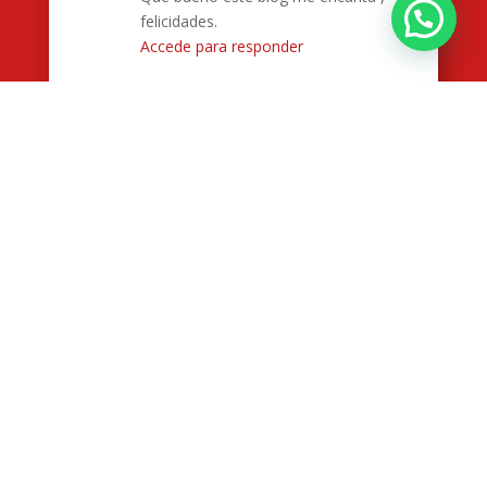
¿Deseas mayor información?
felicidades.
Accede para responder
Angélica Estrada
el julio 25,
2023 a las 10:40 pm
Me encantó conocer a yokoi
kenji a través de sus videos y el
propósito de ayudar a jovenes
japoneces a traves de su
fundación. Me encantaría algun
día poder asistir a una charla y
conocerlo personalmente.
Accede para responder
Rosa
el mayo 26, 2021 a las 3:38 am
Muy buen blog! M