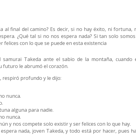
a al final del camino? Es decir, si no hay éxito, ni fortuna,
pera. ¿Qué tal si no nos espera nada? Si tan solo somo
er felices con lo que se puede en esta existencia
l samurai Takeda ante el sabio de la montaña, cuando 
u futuro le abrumó el corazón.
, respiró profundo y le dijo:
omo nunca.
o.
rtuna alguna para nadie.
omo nunca.
n y nos compete solo existir y ser felices con lo que hay.
 espera nada, joven Takeda, y todo está por hacer, pues 