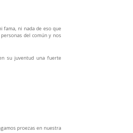
de
flecha
arriba/abajo
para
 ni fama, ni nada de eso que
aumentar
s personas del común y nos
o
disminuir
el
en su juventud una fuerte
volumen.
hagamos proezas en nuestra