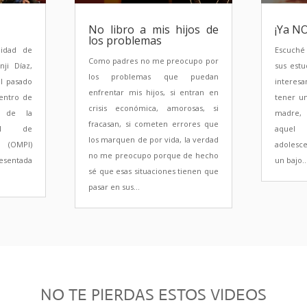
No libro a mis hijos de
¡Ya N
los problemas
lidad de
Escuché
Como padres no me preocupo por
ji Díaz,
sus est
los problemas que puedan
l pasado
interesa
enfrentar mis hijos, si entran en
Centro de
tener un
crisis económica, amorosas, si
n de la
madre,
fracasan, si cometen errores que
ial de
aquel
los marquen de por vida, la verdad
 (OMPI)
adolesce
no me preocupo porque de hecho
esentada
un bajo..
sé que esas situaciones tienen que
pasar en sus...
NO TE PIERDAS ESTOS VIDEOS