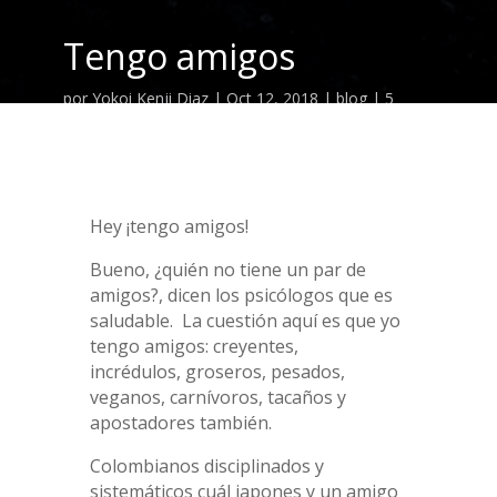
Tengo amigos
por
Yokoi Kenji Diaz
|
Oct 12, 2018
|
blog
|
5
Comentarios
Hey ¡tengo amigos!
Bueno, ¿quién no tiene un par de
amigos?, dicen los psicólogos que es
saludable. La cuestión aquí es que yo
tengo amigos: creyentes,
incrédulos, groseros, pesados,
veganos, carnívoros, tacaños y
apostadores también.
Colombianos disciplinados y
sistemáticos cuál japones y un amigo