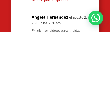
Angela Hernández
el agosto 2,
¿Deseas mayor información?
2019 a las 7:28 am
Excelentes videos para la vida.
Gracias
Accede para responder
Dianyth
el septiembre 12, 2020 a
las 10:28 am
De verdad Kenji, leerte me pareció
algo tan lindo ta real y asi como tú
tengo esos amigos, gracias por
compartir. Un abrazo de una
venezolana en tierras Argentinas.
Accede para responder