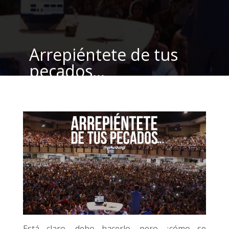
Arrepiéntete de tus
pecados…
por
Yokoi Kenji Diaz
|
Ene 14, 2019
|
blog
|
9
Comentarios
Está claro, debo hacerlo, pero ¿cómo se