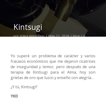
Kintsugi
por
Yokoi Kenji Diaz
|
May 12, 2018
|
blog
|
0
Comentarios
Yo superé un problema de carácter y varios
fracasos económicos que me dejaron cicatrices
de inseguridad y temor, pero después de una
terapia de Kintsugi para el Alma, hoy son
grietas de oro que luzco y enseño con alegría…
¿Y tú, Kintsugi?
YKD